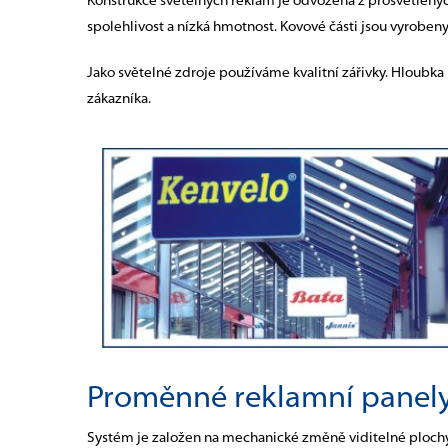
Konstrukce světelných reklam je odvozena z prosvětlených 
spolehlivost a nízká hmotnost. Kovové části jsou vyroben
Jako světelné zdroje používáme kvalitní zářivky. Hloubka
zákazníka.
Proměnné reklamní panel
Systém je založen na mechanické změně viditelné plochy,