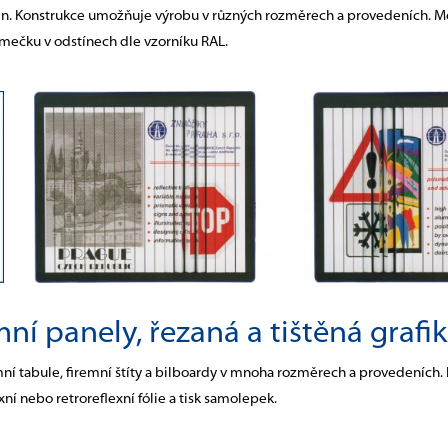
tin. Konstrukce umožňuje výrobu v různých rozměrech a provedeních. Moh
ámečku v odstínech dle vzorníku RAL.
mní panely, řezaná a tištěná grafi
mní tabule, firemní štíty a bilboardy v mnoha rozměrech a provedeních
í nebo retroreflexní fólie a tisk samolepek.