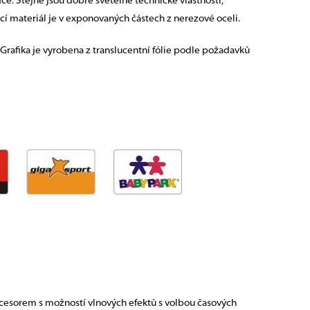
ce. Stejné jsou dobré světelně technické vlastnosti,
cí materiál je v exponovaných částech z nerezové oceli.
Grafika je vyrobena z translucentní fólie podle požadavků
ocesorem s možností vlnových efektů s volbou časových