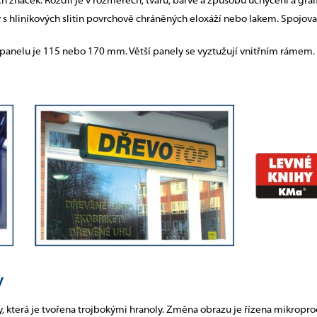
značek. Rozdíl je v rozměrech, tvaru, barvě a způsobu uchycení a grafi
y s hliníkových slitin povrchově chráněných eloxáží nebo lakem. Spojova
 panelu je 115 nebo 170 mm. Větší panely se vyztužují vnitřním rámem. 
y
 která je tvořena trojbokými hranoly. Změna obrazu je řízena mikropr