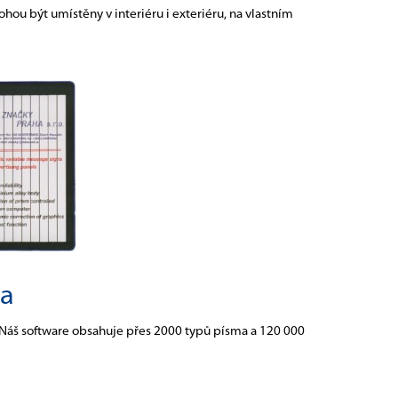
ou být umístěny v interiéru i exteriéru, na vlastním
ka
. Náš software obsahuje přes 2000 typů písma a 120 000