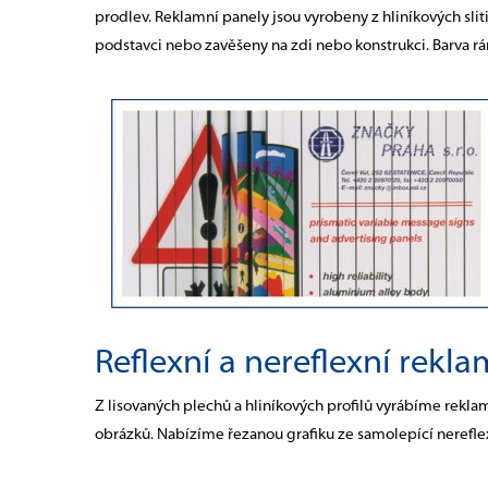
prodlev. Reklamní panely jsou vyrobeny z hliníkových sli
podstavci nebo zavěšeny na zdi nebo konstrukci. Barva r
Reflexní a nereflexní rekla
Z lisovaných plechů a hliníkových profilů vyrábíme rekla
obrázků. Nabízíme řezanou grafiku ze samolepící nereflexn